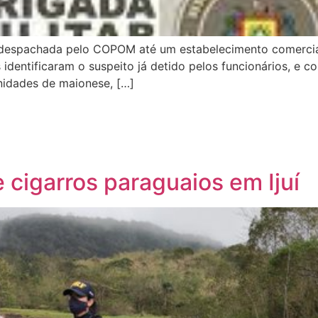
 despachada pelo COPOM até um estabelecimento comercial
s identificaram o suspeito já detido pelos funcionários, e 
unidades de maionese, […]
cigarros paraguaios em Ijuí