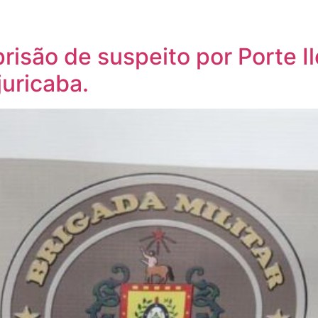
 prisão de suspeito por Porte 
uricaba.