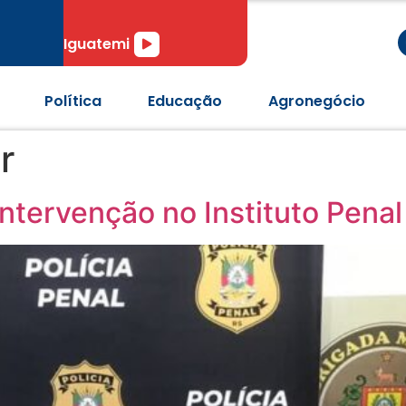
r
Tocador
Iguatemi
de
áudio
Política
Educação
Agronegócio
r
 intervenção no Instituto Pen