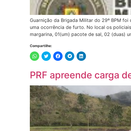
Guarnição da Brigada Militar do 29º BPM foi
uma ocorrência de furto. No local os policiai
margarina, 01(um) pacote de sal, 02 (duas) 
Compartilhe:
Clique
Clique
Clique
Clique
Clique
para
para
para
para
para
compartilhar
compartilhar
compartilhar
compartilhar
compartilhar
no
no
no
no
no
WhatsApp(abre
Twitter(abre
Facebook(abre
Telegram(abre
LinkedIn(abre
PRF apreende carga de 
em
em
em
em
em
nova
nova
nova
nova
nova
janela)
janela)
janela)
janela)
janela)