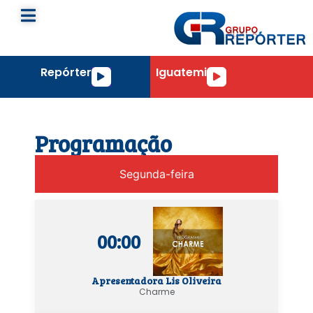
Repórter
Iguatemi
Tocador
Tocador
de
de
áudio
áudio
Programação
Segunda-feira
00:00
Apresentadora Lis Oliveira
Charme