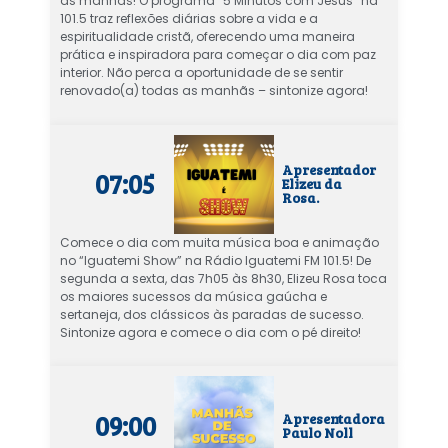
as manhãs! O programa “5 Minutos com Jesus” na
101.5 traz reflexões diárias sobre a vida e a
espiritualidade cristã, oferecendo uma maneira
prática e inspiradora para começar o dia com paz
interior. Não perca a oportunidade de se sentir
renovado(a) todas as manhãs – sintonize agora!
Apresentador
07:05
Elizeu da
Rosa.
Comece o dia com muita música boa e animação
no “Iguatemi Show” na Rádio Iguatemi FM 101.5! De
segunda a sexta, das 7h05 às 8h30, Elizeu Rosa toca
os maiores sucessos da música gaúcha e
sertaneja, dos clássicos às paradas de sucesso.
Sintonize agora e comece o dia com o pé direito!
09:00
Apresentadora
Paulo Noll