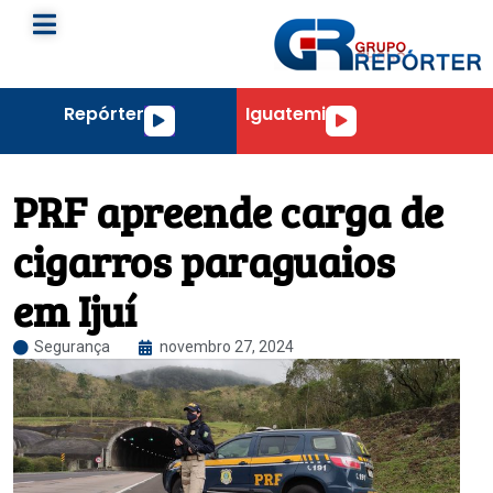
Repórter
Iguatemi
Tocador
Tocador
de
de
áudio
áudio
PRF apreende carga de
cigarros paraguaios
em Ijuí
Segurança
novembro 27, 2024