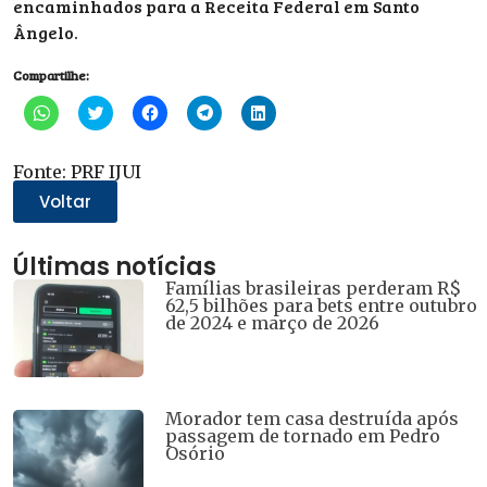
encaminhados para a Receita Federal em Santo
Ângelo.
Compartilhe:
Clique
Clique
Clique
Clique
Clique
para
para
para
para
para
compartilhar
compartilhar
compartilhar
compartilhar
compartilhar
no
no
no
no
no
WhatsApp(abre
Twitter(abre
Facebook(abre
Telegram(abre
LinkedIn(abre
Fonte: PRF IJUI
em
em
em
em
em
nova
nova
nova
nova
nova
Voltar
janela)
janela)
janela)
janela)
janela)
Últimas notícias
Famílias brasileiras perderam R$
62,5 bilhões para bets entre outubro
de 2024 e março de 2026
Morador tem casa destruída após
passagem de tornado em Pedro
Osório