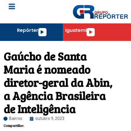
Repórter
Iguatemi
Tocador
Tocador
de
de
áudio
áudio
Gaúcho de Santa
Maria é nomeado
diretor-geral da Abin,
a Agência Brasileira
de Inteligência
Bairros
outubro 9, 2023
Compartilhe: