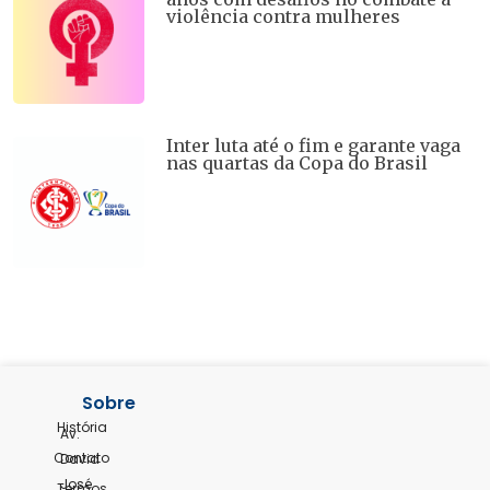
violência contra mulheres
Inter luta até o fim e garante vaga
nas quartas da Copa do Brasil
Sobre
História
Av.
Contato
David
José
Termos