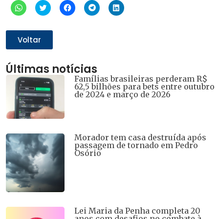
Clique
Clique
Clique
Clique
Clique
para
para
para
para
para
compartilhar
compartilhar
compartilhar
compartilhar
compartilhar
no
no
no
no
no
WhatsApp(abre
Twitter(abre
Facebook(abre
Telegram(abre
LinkedIn(abre
em
em
em
em
em
Voltar
nova
nova
nova
nova
nova
janela)
janela)
janela)
janela)
janela)
Últimas notícias
Famílias brasileiras perderam R$
62,5 bilhões para bets entre outubro
de 2024 e março de 2026
Morador tem casa destruída após
passagem de tornado em Pedro
Osório
Lei Maria da Penha completa 20
anos com desafios no combate à