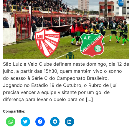
São Luiz e Velo Clube definem neste domingo, dia 12 de
julho, a partir das 15h30, quem mantém vivo o sonho
do acesso à Série C do Campeonato Brasileiro.
Jogando no Estádio 19 de Outubro, o Rubro de Ijuí
precisa vencer a equipe visitante por um gol de
diferença para levar o duelo para os […]
Compartilhe:
Clique
Clique
Clique
Clique
Clique
para
para
para
para
para
compartilhar
compartilhar
compartilhar
compartilhar
compartilhar