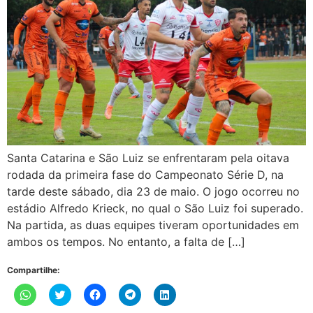
Santa Catarina e São Luiz se enfrentaram pela oitava
rodada da primeira fase do Campeonato Série D, na
tarde deste sábado, dia 23 de maio. O jogo ocorreu no
estádio Alfredo Krieck, no qual o São Luiz foi superado.
Na partida, as duas equipes tiveram oportunidades em
ambos os tempos. No entanto, a falta de […]
Compartilhe:
Clique
Clique
Clique
Clique
Clique
para
para
para
para
para
compartilhar
compartilhar
compartilhar
compartilhar
compartilhar