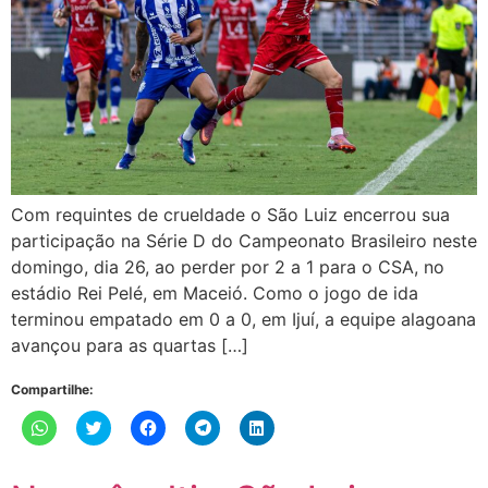
Com requintes de crueldade o São Luiz encerrou sua
participação na Série D do Campeonato Brasileiro neste
domingo, dia 26, ao perder por 2 a 1 para o CSA, no
estádio Rei Pelé, em Maceió. Como o jogo de ida
terminou empatado em 0 a 0, em Ijuí, a equipe alagoana
avançou para as quartas […]
Compartilhe:
Clique
Clique
Clique
Clique
Clique
para
para
para
para
para
compartilhar
compartilhar
compartilhar
compartilhar
compartilhar
no
no
no
no
no
WhatsApp(abre
Twitter(abre
Facebook(abre
Telegram(abre
LinkedIn(abre