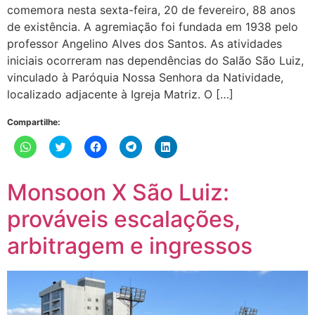
comemora nesta sexta-feira, 20 de fevereiro, 88 anos
de existência. A agremiação foi fundada em 1938 pelo
professor Angelino Alves dos Santos. As atividades
iniciais ocorreram nas dependências do Salão São Luiz,
vinculado à Paróquia Nossa Senhora da Natividade,
localizado adjacente à Igreja Matriz. O […]
Compartilhe:
Clique
Clique
Clique
Clique
Clique
para
para
para
para
para
compartilhar
compartilhar
compartilhar
compartilhar
compartilhar
no
no
no
no
no
WhatsApp(abre
Twitter(abre
Facebook(abre
Telegram(abre
LinkedIn(abre
Monsoon X São Luiz:
em
em
em
em
em
nova
nova
nova
nova
nova
janela)
janela)
janela)
janela)
janela)
prováveis escalações,
arbitragem e ingressos