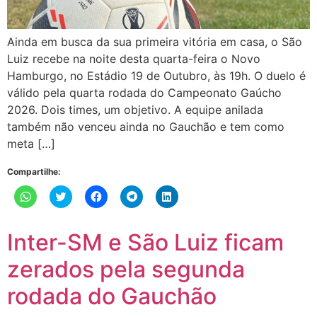
Ainda em busca da sua primeira vitória em casa, o São
Luiz recebe na noite desta quarta-feira o Novo
Hamburgo, no Estádio 19 de Outubro, às 19h. O duelo é
válido pela quarta rodada do Campeonato Gaúcho
2026. Dois times, um objetivo. A equipe anilada
também não venceu ainda no Gauchão e tem como
meta […]
Compartilhe:
Clique
Clique
Clique
Clique
Clique
para
para
para
para
para
compartilhar
compartilhar
compartilhar
compartilhar
compartilhar
no
no
no
no
no
WhatsApp(abre
Twitter(abre
Facebook(abre
Telegram(abre
LinkedIn(abre
Inter-SM e São Luiz ficam
em
em
em
em
em
nova
nova
nova
nova
nova
janela)
janela)
janela)
janela)
janela)
zerados pela segunda
rodada do Gauchão