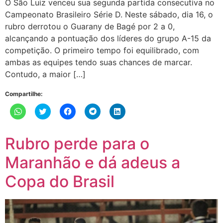
O São Luiz venceu sua segunda partida consecutiva no
Campeonato Brasileiro Série D. Neste sábado, dia 16, o
rubro derrotou o Guarany de Bagé por 2 a 0,
alcançando a pontuação dos líderes do grupo A-15 da
competição. O primeiro tempo foi equilibrado, com
ambas as equipes tendo suas chances de marcar.
Contudo, a maior […]
Compartilhe:
Clique
Clique
Clique
Clique
Clique
para
para
para
para
para
compartilhar
compartilhar
compartilhar
compartilhar
compartilhar
no
no
no
no
no
WhatsApp(abre
Twitter(abre
Facebook(abre
Telegram(abre
LinkedIn(abre
Rubro perde para o
em
em
em
em
em
nova
nova
nova
nova
nova
janela)
janela)
janela)
janela)
janela)
Maranhão e dá adeus a
Copa do Brasil