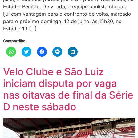
Estádio Benitão. De virada, a equipe paulista chega a
Ijuí com vantagem para o confronto de volta, marcado
para o próximo domingo, 12 de julho, às 15h30, no
Estádio 19 […]
Compartilhe:
Clique
Clique
Clique
Clique
Clique
para
para
para
para
para
compartilhar
compartilhar
compartilhar
compartilhar
compartilhar
no
no
no
no
no
WhatsApp(abre
Twitter(abre
Facebook(abre
Telegram(abre
LinkedIn(abre
Velo Clube e São Luiz
em
em
em
em
em
nova
nova
nova
nova
nova
janela)
janela)
janela)
janela)
janela)
iniciam disputa por vaga
nas oitavas de final da Série
D neste sábado