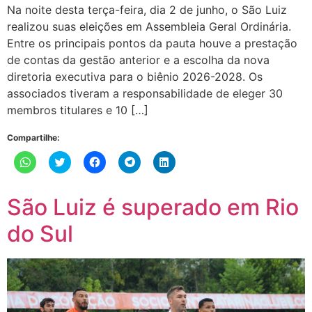
Na noite desta terça-feira, dia 2 de junho, o São Luiz
realizou suas eleições em Assembleia Geral Ordinária.
Entre os principais pontos da pauta houve a prestação
de contas da gestão anterior e a escolha da nova
diretoria executiva para o biênio 2026-2028. Os
associados tiveram a responsabilidade de eleger 30
membros titulares e 10 […]
Compartilhe:
Clique
Clique
Clique
Clique
Clique
para
para
para
para
para
compartilhar
compartilhar
compartilhar
compartilhar
compartilhar
no
no
no
no
no
WhatsApp(abre
Twitter(abre
Facebook(abre
Telegram(abre
LinkedIn(abre
São Luiz é superado em Rio
em
em
em
em
em
nova
nova
nova
nova
nova
janela)
janela)
janela)
janela)
janela)
do Sul