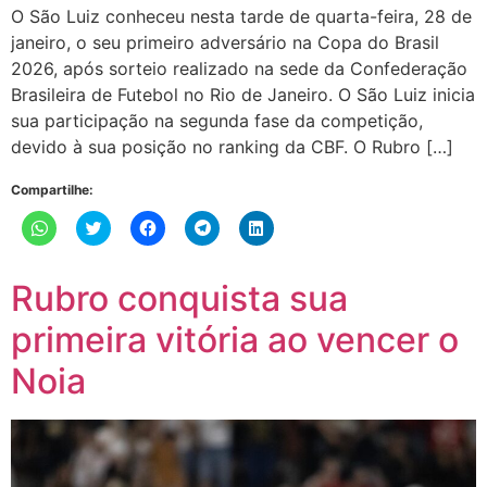
O São Luiz conheceu nesta tarde de quarta-feira, 28 de
janeiro, o seu primeiro adversário na Copa do Brasil
2026, após sorteio realizado na sede da Confederação
Brasileira de Futebol no Rio de Janeiro. O São Luiz inicia
sua participação na segunda fase da competição,
devido à sua posição no ranking da CBF. O Rubro […]
Compartilhe:
Clique
Clique
Clique
Clique
Clique
para
para
para
para
para
compartilhar
compartilhar
compartilhar
compartilhar
compartilhar
no
no
no
no
no
WhatsApp(abre
Twitter(abre
Facebook(abre
Telegram(abre
LinkedIn(abre
Rubro conquista sua
em
em
em
em
em
nova
nova
nova
nova
nova
janela)
janela)
janela)
janela)
janela)
primeira vitória ao vencer o
Noia