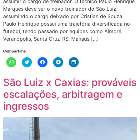
assumir o cargo de treinador. O técnico Paulo Henrique
Marques deve ser o novo treinador do São Luiz,
assumindo o cargo deixado por Cristian de Souza.
Paulo Henrique possui uma trajetória diversificada no
futebol, tendo passado por equipes como Aimoré,
Veranópolis, Santa Cruz-RS, Manaus […]
Compartilhe:
Clique
Clique
Clique
Clique
Clique
para
para
para
para
para
compartilhar
compartilhar
compartilhar
compartilhar
compartilhar
no
no
no
no
no
WhatsApp(abre
Twitter(abre
Facebook(abre
Telegram(abre
LinkedIn(abre
São Luiz x Caxias: prováveis
em
em
em
em
em
nova
nova
nova
nova
nova
janela)
janela)
janela)
janela)
janela)
escalações, arbitragem e
ingressos