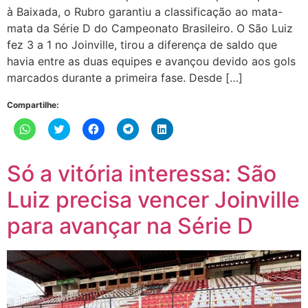
à Baixada, o Rubro garantiu a classificação ao mata-
mata da Série D do Campeonato Brasileiro. O São Luiz
fez 3 a 1 no Joinville, tirou a diferença de saldo que
havia entre as duas equipes e avançou devido aos gols
marcados durante a primeira fase. Desde […]
Compartilhe:
Clique
Clique
Clique
Clique
Clique
para
para
para
para
para
compartilhar
compartilhar
compartilhar
compartilhar
compartilhar
no
no
no
no
no
WhatsApp(abre
Twitter(abre
Facebook(abre
Telegram(abre
LinkedIn(abre
Só a vitória interessa: São
em
em
em
em
em
nova
nova
nova
nova
nova
janela)
janela)
janela)
janela)
janela)
Luiz precisa vencer Joinville
para avançar na Série D