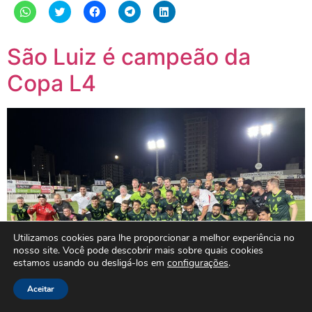
Clique
Clique
Clique
Clique
Clique
para
para
para
para
para
compartilhar
compartilhar
compartilhar
compartilhar
compartilhar
no
no
no
no
no
WhatsApp(abre
Twitter(abre
Facebook(abre
Telegram(abre
LinkedIn(abre
São Luiz é campeão da
em
em
em
em
em
nova
nova
nova
nova
nova
janela)
janela)
janela)
janela)
janela)
Copa L4
Utilizamos cookies para lhe proporcionar a melhor experiência no
nosso site. Você pode descobrir mais sobre quais cookies
estamos usando ou desligá-los em
configurações
.
Aceitar