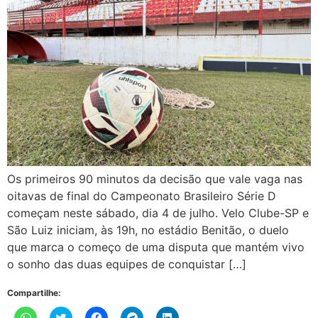
Os primeiros 90 minutos da decisão que vale vaga nas
oitavas de final do Campeonato Brasileiro Série D
começam neste sábado, dia 4 de julho. Velo Clube-SP e
São Luiz iniciam, às 19h, no estádio Benitão, o duelo
que marca o começo de uma disputa que mantém vivo
o sonho das duas equipes de conquistar […]
Compartilhe:
Clique
Clique
Clique
Clique
Clique