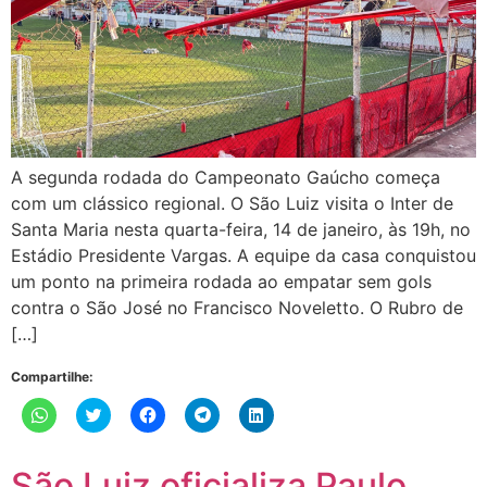
A segunda rodada do Campeonato Gaúcho começa
com um clássico regional. O São Luiz visita o Inter de
Santa Maria nesta quarta-feira, 14 de janeiro, às 19h, no
Estádio Presidente Vargas. A equipe da casa conquistou
um ponto na primeira rodada ao empatar sem gols
contra o São José no Francisco Noveletto. O Rubro de
[…]
Compartilhe:
Clique
Clique
Clique
Clique
Clique
para
para
para
para
para
compartilhar
compartilhar
compartilhar
compartilhar
compartilhar
no
no
no
no
no
WhatsApp(abre
Twitter(abre
Facebook(abre
Telegram(abre
LinkedIn(abre
São Luiz oficializa Paulo
em
em
em
em
em