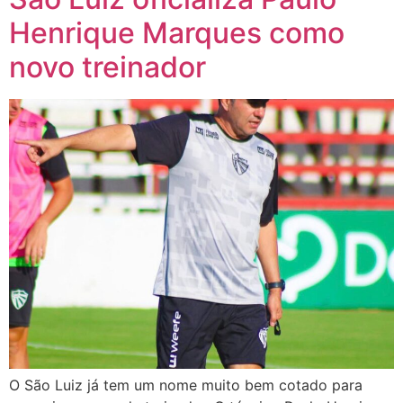
nova
nova
nova
nova
nova
janela)
janela)
janela)
janela)
janela)
Henrique Marques como
novo treinador
O São Luiz já tem um nome muito bem cotado para