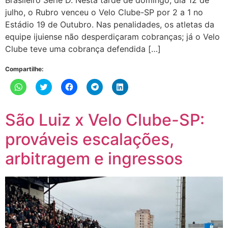
Brasileiro Série D. Nesta tarde de domingo, dia 12 de
julho, o Rubro venceu o Velo Clube-SP por 2 a 1 no
Estádio 19 de Outubro. Nas penalidades, os atletas da
equipe ijuiense não desperdiçaram cobranças; já o Velo
Clube teve uma cobrança defendida […]
Compartilhe:
Clique
Clique
Clique
Clique
Clique
para
para
para
para
para
compartilhar
compartilhar
compartilhar
compartilhar
compartilhar
no
no
no
no
no
WhatsApp(abre
Twitter(abre
Facebook(abre
Telegram(abre
LinkedIn(abre
São Luiz x Velo Clube-SP:
em
em
em
em
em
nova
nova
nova
nova
nova
janela)
janela)
janela)
janela)
janela)
prováveis escalações,
arbitragem e ingressos