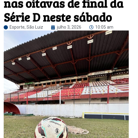
nas oitavas de final da
Série D neste sábado
Esporte
,
São Luiz
julho 3, 2026
10:05 am