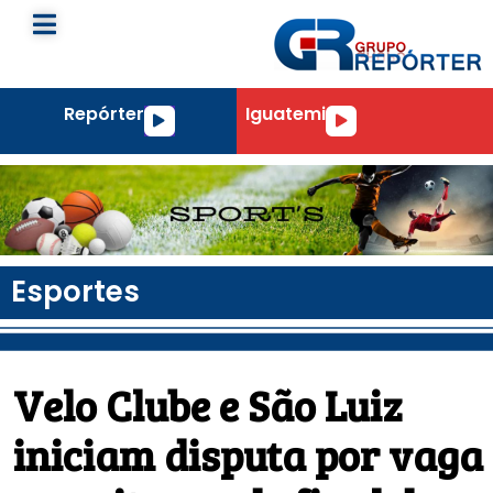
Repórter
Iguatemi
Tocador
Tocador
de
de
áudio
áudio
Esportes
Velo Clube e São Luiz
iniciam disputa por vaga