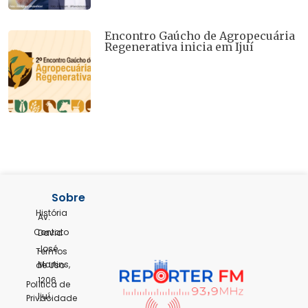
Encontro Gaúcho de Agropecuária
Regenerativa inicia em Ijuí
Sobre
História
Av.
Contato
David
José
Termos
Martins,
de Uso
1206
Política de
Ijuí,
Privacidade