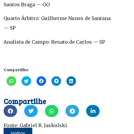
Santos Braga — GO
Quarto Árbitro: Guilherme Nunes de Santana
— SP
Analista de Campo: Renato de Carlos — SP
Compartilhe:
Clique
Clique
Clique
Clique
Clique
para
para
para
para
para
compartilhar
compartilhar
compartilhar
compartilhar
compartilhar
no
no
no
no
no
WhatsApp(abre
Twitter(abre
Facebook(abre
Telegram(abre
LinkedIn(abre
Compartilhe
em
em
em
em
em
nova
nova
nova
nova
nova
janela)
janela)
janela)
janela)
janela)
Fonte: Gabriel R. Jaskulski
Voltar