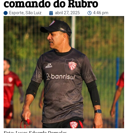
comando do Rubro
Esporte
,
São Luiz
abril 27, 2025
4:46 pm
Foto: Lucas Eduardo Dorneles