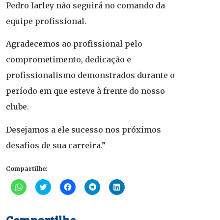
Pedro Iarley não seguirá no comando da
equipe profissional.
Agradecemos ao profissional pelo
comprometimento, dedicação e
profissionalismo demonstrados durante o
período em que esteve à frente do nosso
clube.
Desejamos a ele sucesso nos próximos
desafios de sua carreira.”
Compartilhe:
Clique
Clique
Clique
Clique
Clique
para
para
para
para
para
compartilhar
compartilhar
compartilhar
compartilhar
compartilhar
no
no
no
no
no
WhatsApp(abre
Twitter(abre
Facebook(abre
Telegram(abre
LinkedIn(abre
em
em
em
em
em