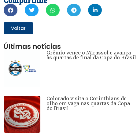
Compartilhe
nova
nova
nova
nova
nova
janela)
janela)
janela)
janela)
janela)
Voltar
Últimas notícias
Grêmio vence o Mirassol e avança
às quartas de final da Copa do Brasil
Colorado visita o Corinthians de
olho em vaga nas quartas da Copa
do Brasil