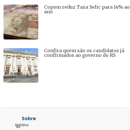
Copom reduz Taxa Selic para 14% ao
ano
Confira quem são os candidatos já
confirmados ao governo do RS
Sobre
História
Av.