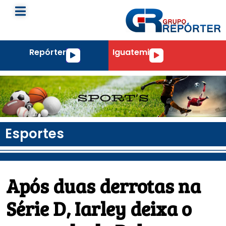
Repórter
Iguatemi
Tocador
Tocador
de
de
áudio
áudio
Esportes
Após duas derrotas na
Série D, Iarley deixa o