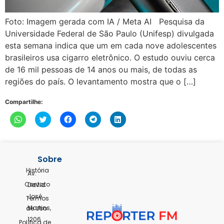
Foto: Imagem gerada com IA / Meta AI Pesquisa da
Universidade Federal de São Paulo (Unifesp) divulgada
esta semana indica que um em cada nove adolescentes
brasileiros usa cigarro eletrônico. O estudo ouviu cerca
de 16 mil pessoas de 14 anos ou mais, de todas as
regiões do país. O levantamento mostra que o […]
Compartilhe:
Clique
Clique
Clique
Clique
Clique
para
para
para
para
para
compartilhar
compartilhar
compartilhar
compartilhar
compartilhar
no
no
no
no
no
WhatsApp(abre
Twitter(abre
Facebook(abre
Telegram(abre
LinkedIn(abre
em
em
em
em
em
nova
nova
nova
nova
nova
Sobre
janela)
janela)
janela)
janela)
janela)
História
Av.
Contato
David
José
Termos
Martins,
de Uso
1206
Política de