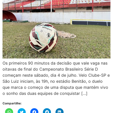
Os primeiros 90 minutos da decisão que vale vaga nas
oitavas de final do Campeonato Brasileiro Série D
começam neste sábado, dia 4 de julho. Velo Clube-SP e
São Luiz iniciam, às 19h, no estádio Benitão, o duelo
que marca o começo de uma disputa que mantém vivo
o sonho das duas equipes de conquistar […]
Compartilhe:
Clique
Clique
Clique
Clique
Clique