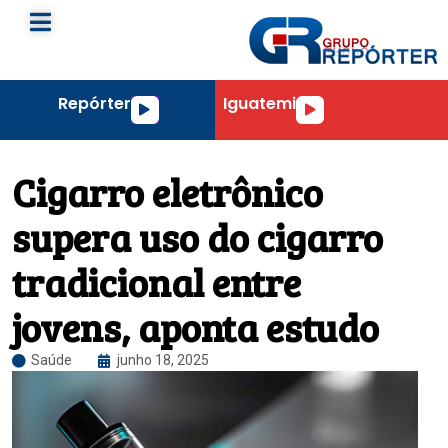
Repórter
Iguatemi
Tocador
Tocador
de
de
áudio
áudio
Cigarro eletrônico
supera uso do cigarro
tradicional entre
jovens, aponta estudo
Saúde
junho 18, 2025