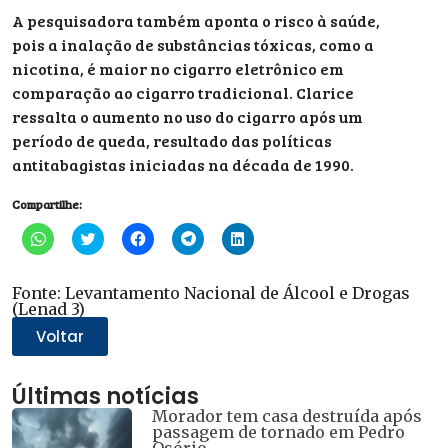
A pesquisadora também aponta o risco à saúde,
pois a inalação de substâncias tóxicas, como a
nicotina, é maior no cigarro eletrônico em
comparação ao cigarro tradicional. Clarice
ressalta o aumento no uso do cigarro após um
período de queda, resultado das políticas
antitabagistas iniciadas na década de 1990.
Compartilhe:
Clique
Clique
Clique
Clique
Clique
para
para
para
para
para
compartilhar
compartilhar
compartilhar
compartilhar
compartilhar
no
no
no
no
no
WhatsApp(abre
Twitter(abre
Facebook(abre
Telegram(abre
LinkedIn(abre
Fonte: Levantamento Nacional de Álcool e Drogas
em
em
em
em
em
(Lenad 3)
nova
nova
nova
nova
nova
janela)
janela)
janela)
janela)
janela)
Voltar
Últimas notícias
Morador tem casa destruída após
passagem de tornado em Pedro