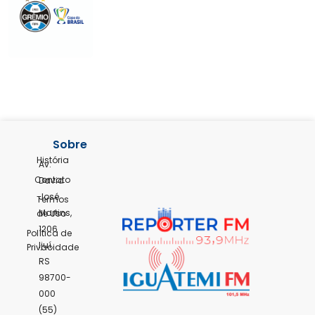
Sobre
História
Av.
Contato
David
José
Termos
Martins,
de Uso
1206
Política de
Ijuí,
Privacidade
RS
98700-
000
(55)