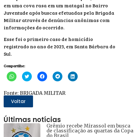
em uma cova rasa em um matagal no Bairro
Juventude após buscas efetuadas pela Brigada
Militar através de denúncias anônimas com
informações do ocorrido.
Esse foi o primeiro caso de homicídio
registrado no ano de 2023, em Santa Bárbara do
Sul.
Compartilhe:
Clique
Clique
Clique
Clique
Clique
para
para
para
para
para
compartilhar
compartilhar
compartilhar
compartilhar
compartilhar
no
no
no
no
no
WhatsApp(abre
Twitter(abre
Facebook(abre
Telegram(abre
LinkedIn(abre
Fonte: BRIGADA MILITAR
em
em
em
em
em
nova
nova
nova
nova
nova
Voltar
janela)
janela)
janela)
janela)
janela)
Últimas notícias
Grêmio recebe Mirassol em busca
de classificação as quartas da Copa
do Brasil