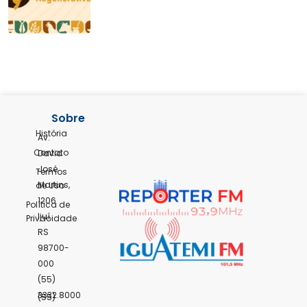
Sobre
História
Av.
Contato
David
José
Termos
Martins,
de Uso
1206
Política de
Ijuí,
Privacidade
RS
98700-
000
(55)
3332.8000
(55)