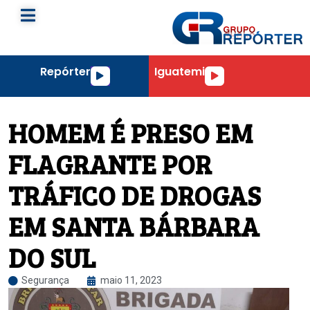
Repórter
Iguatemi
Tocador
Tocador
de
de
áudio
áudio
HOMEM É PRESO EM
FLAGRANTE POR
TRÁFICO DE DROGAS
EM SANTA BÁRBARA
DO SUL
Segurança
maio 11, 2023