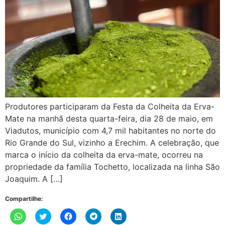
Produtores participaram da Festa da Colheita da Erva-
Mate na manhã desta quarta-feira, dia 28 de maio, em
Viadutos, município com 4,7 mil habitantes no norte do
Rio Grande do Sul, vizinho a Erechim. A celebração, que
marca o início da colheita da erva-mate, ocorreu na
propriedade da família Tochetto, localizada na linha São
Joaquim. A […]
Compartilhe:
Clique
Clique
Clique
Clique
Clique
para
para
para
para
para