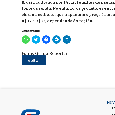
Brasil, cultivada por 14 mil famílias de peq
fonte de renda. No entanto, os produtores enfr
obra na colheita, que impactam o preço final 
R$ 12 e R$ 23, dependendo da região.
Compartilhe:
Clique
Clique
Clique
Clique
Clique
para
para
para
para
para
compartilhar
compartilhar
compartilhar
compartilhar
compartilhar
no
no
no
no
no
WhatsApp(abre
Twitter(abre
Facebook(abre
Telegram(abre
LinkedIn(abre
Fonte: Grupo Repórter
em
em
em
em
em
nova
nova
nova
nova
nova
Voltar
janela)
janela)
janela)
janela)
janela)
Nav
E