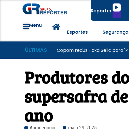
Tocado
Repórter
de
áudio
Menu
Esportes
Segurança
ÚLTIMAS
Grêmio vence o Mirassol e avanç
Colorado visita o Corinthians d
Copom reduz Taxa Selic para 1
Produtores d
supersafra de
ano
Agronegócio
maio 29, 2025