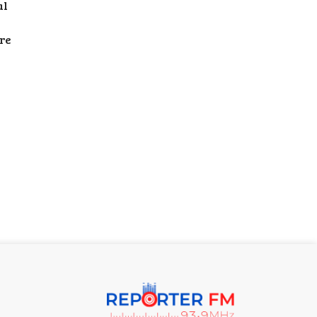
al
tre