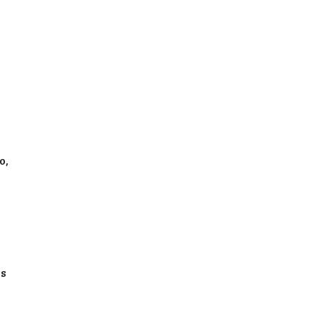
o,
as