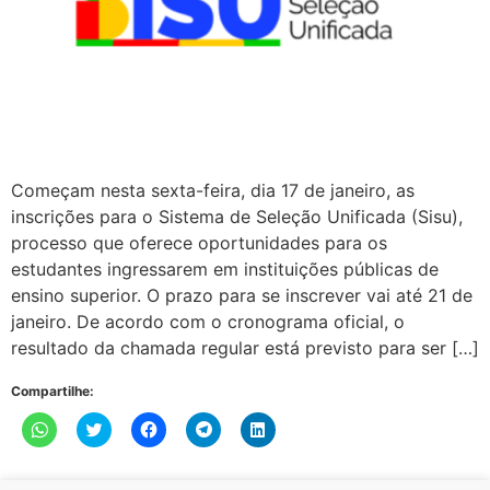
Começam nesta sexta-feira, dia 17 de janeiro, as
inscrições para o Sistema de Seleção Unificada (Sisu),
processo que oferece oportunidades para os
estudantes ingressarem em instituições públicas de
ensino superior. O prazo para se inscrever vai até 21 de
janeiro. De acordo com o cronograma oficial, o
resultado da chamada regular está previsto para ser […]
Compartilhe:
Clique
Clique
Clique
Clique
Clique
para
para
para
para
para
compartilhar
compartilhar
compartilhar
compartilhar
compartilhar
no
no
no
no
no
WhatsApp(abre
Twitter(abre
Facebook(abre
Telegram(abre
LinkedIn(abre