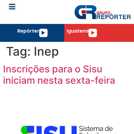
Repórter
Iguatemi
Tocador
Tocador
de
de
áudio
áudio
Tag:
Inep
Inscrições para o Sisu
iniciam nesta sexta-feira