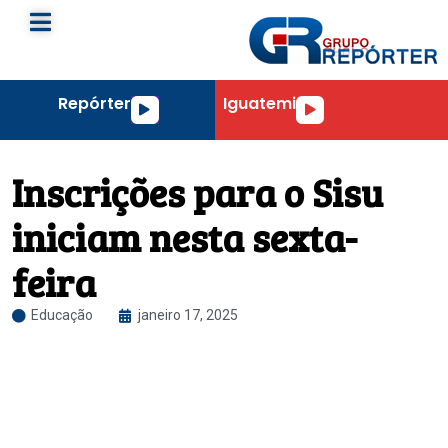
Repórter
Iguatemi
Tocador
Tocador
de
de
áudio
áudio
Inscrições para o Sisu
iniciam nesta sexta-
feira
Educação
janeiro 17, 2025