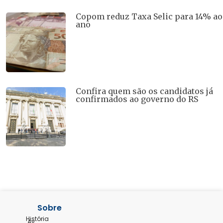
Copom reduz Taxa Selic para 14% ao
ano
Confira quem são os candidatos já
confirmados ao governo do RS
Sobre
História
Av.