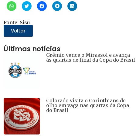
Clique
Clique
Clique
Clique
Clique
para
para
para
para
para
compartilhar
compartilhar
compartilhar
compartilhar
compartilhar
no
no
no
no
no
WhatsApp(abre
Twitter(abre
Facebook(abre
Telegram(abre
LinkedIn(abre
Fonte: Sisu
em
em
em
em
em
nova
nova
nova
nova
nova
Voltar
janela)
janela)
janela)
janela)
janela)
Últimas notícias
Grêmio vence o Mirassol e avança
às quartas de final da Copa do Brasil
Colorado visita o Corinthians de
olho em vaga nas quartas da Copa
do Brasil