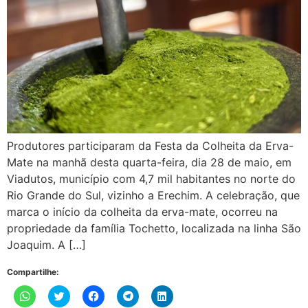
Produtores participaram da Festa da Colheita da Erva-
Mate na manhã desta quarta-feira, dia 28 de maio, em
Viadutos, município com 4,7 mil habitantes no norte do
Rio Grande do Sul, vizinho a Erechim. A celebração, que
marca o início da colheita da erva-mate, ocorreu na
propriedade da família Tochetto, localizada na linha São
Joaquim. A […]
Compartilhe:
Clique
Clique
Clique
Clique
Clique
para
para
para
para
para