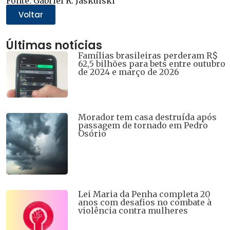
Fonte: Gabriel R. Jaskulski
em
em
em
em
em
nova
nova
nova
nova
nova
Voltar
janela)
janela)
janela)
janela)
janela)
Últimas notícias
Famílias brasileiras perderam R$
62,5 bilhões para bets entre outubro
de 2024 e março de 2026
Morador tem casa destruída após
passagem de tornado em Pedro
Osório
Lei Maria da Penha completa 20
anos com desafios no combate à
violência contra mulheres