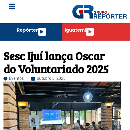
Repórter
Iguatemi
Tocador
Tocador
de
de
áudio
áudio
Sesc Ijuí lança Oscar
do Voluntariado 2025
Eventos
outubro 3, 2025