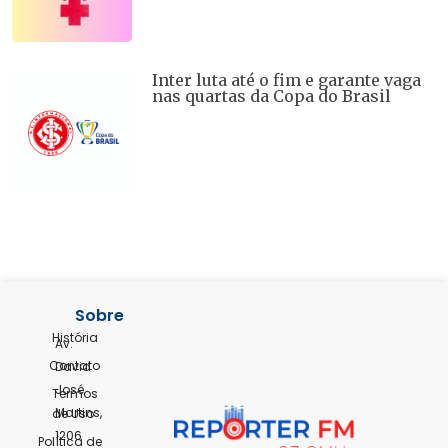
Inter luta até o fim e garante vaga
nas quartas da Copa do Brasil
Sobre
História
Av.
Contato
David
José
Termos
Martins,
de Uso
1206
Política de