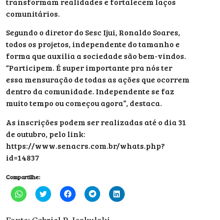
transformam realidades e fortalecem laços
comunitários.
Segundo o diretor do
Sesc Ijui, Ronaldo Soares,
todos os projetos, independente do tamanho e
forma que auxilia a sociedade são bem-vindos.
“Participem. É super importante pra nós ter
essa mensuração de todas as ações que ocorrem
dentro da comunidade. Independente se faz
muito tempo ou começou agora”, destaca.
As inscrições podem ser realizadas até o dia 31
de outubro, pelo link:
https://www.senacrs.com.br/whats.php?
id=14837
Compartilhe:
Clique
Clique
Clique
Clique
Clique
para
para
para
para
para
compartilhar
compartilhar
compartilhar
compartilhar
compartilhar
no
no
no
no
no
WhatsApp(abre
Twitter(abre
Facebook(abre
Telegram(abre
LinkedIn(abre