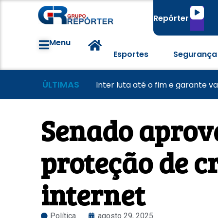
Tocado
Repórter
de
áudio
Menu
Esportes
Segurança
ÚLTIMAS
Morador tem casa destruída a
Lei Maria da Penha completa 20
Inter luta até o fim e garante v
Senado aprov
proteção de c
internet
Política
agosto 29, 2025