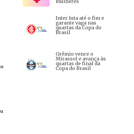
mulheres
Inter luta até o fim e
garante vaga nas
quartas da Copa do
Brasil
Grêmio vence o
Mirassol e avança às
quartas de final da
de
Copa do Brasil
ou