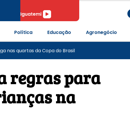
r
Tocador
Iguatemi
de
áudio
Política
Educação
Agronegócio
pós passagem de tornado em Pedro Osório
 anos com desafios no combate à violência contra mulh
aga nas quartas da Copa do Brasil
a regras para
rianças na