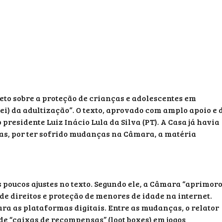
jeto sobre a proteção de crianças e adolescentes em
Lei) da adultização”. O texto, aprovado com amplo apoio e 
presidente Luiz Inácio Lula da Silva (PT). A Casa já havia
as, por ter sofrido mudanças na Câmara, a matéria
s poucos ajustes no texto. Segundo ele, a Câmara “aprimor
 de direitos e proteção de menores de idade na internet.
para as plataformas digitais. Entre as mudanças, o relator
de “caixas de recompensas” (loot boxes) em jogos