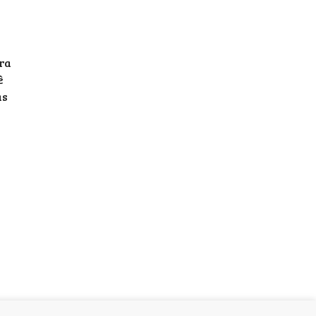
ra
ê
as