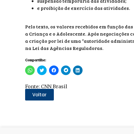
suspensão temporária das atividades;
e proibição de exercício das atividades.
Pelo texto, os valores recebidos em função da
a Criança e o Adolescente. Após negociações 
a criação por lei de uma “autoridade adminis
na Lei das Agências Reguladoras.
Compartilhe:
Clique
Clique
Clique
Clique
Clique
para
para
para
para
para
compartilhar
compartilhar
compartilhar
compartilhar
compartilhar
no
no
no
no
no
WhatsApp(abre
Twitter(abre
Facebook(abre
Telegram(abre
LinkedIn(abre
Fonte: CNN Brasil
em
em
em
em
em
nova
nova
nova
nova
nova
Voltar
janela)
janela)
janela)
janela)
janela)