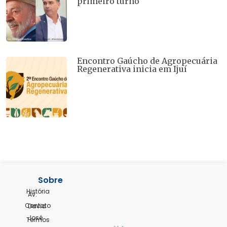
primeiro turno
Encontro Gaúcho de Agropecuária
Regenerativa inicia em Ijuí
Sobre
História
Av.
Contato
David
José
Termos