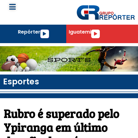
Repórter
Iguatemi
Tocador
Tocador
de
de
áudio
áudio
Esportes
Rubro é superado pelo
Ypiranga em último