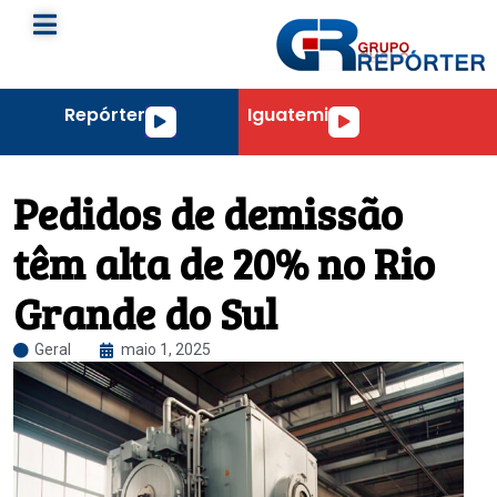
Repórter
Iguatemi
Tocador
Tocador
de
de
áudio
áudio
Pedidos de demissão
têm alta de 20% no Rio
Grande do Sul
Geral
maio 1, 2025