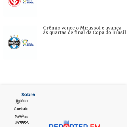
Grêmio vence o Mirassol e avança
às quartas de final da Copa do Brasil
Sobre
História
Av.
Contato
David
José
Termos
Martins,
de Uso