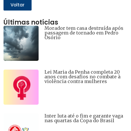
nova
nova
nova
nova
nova
Voltar
janela)
janela)
janela)
janela)
janela)
Últimas notícias
Morador tem casa destruída após
passagem de tornado em Pedro
Osório
Lei Maria da Penha completa 20
anos com desafios no combate à
violência contra mulheres
Inter luta até o fim e garante vaga
nas quartas da Copa do Brasil