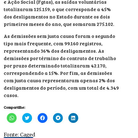
e Ação Social (Fgtas), as saídas voluntárias
totalizaram 125.159, o que corresponde a 45%
dos desligamentos no Estado durante os dois
primeiros meses do ano, que somaram 275.102.
As demissões sem justa causa foram o segundo
tipo mais frequente, com 99.160 registros,
representando 36% dos desligamentos. As
demissões por término do contrato de trabalho
por prazo determinado totalizaram 42.170,
correspondendo a 15%. Por fim, as demissões
com justa causa representaram apenas 2% dos
desligamentos do período, com um total de 4.349
casos.
Compartilhe:
Clique
Clique
Clique
Clique
Clique
para
para
para
para
para
compartilhar
compartilhar
compartilhar
compartilhar
compartilhar
no
no
no
no
no
WhatsApp(abre
Twitter(abre
Facebook(abre
Telegram(abre
LinkedIn(abre
Fonte: Caged
em
em
em
em
em