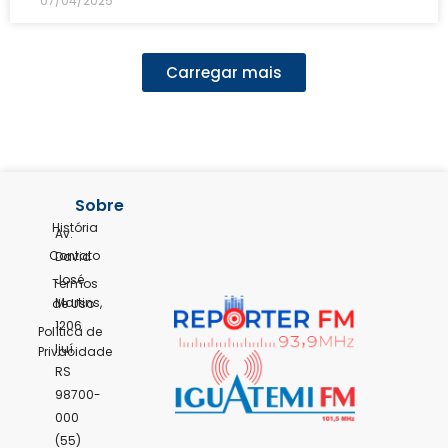
07/04/2025
Carregar mais
Sobre
História
Av.
Contato
David
José
Termos
Martins,
de Uso
1206
Política de
Ijuí,
Privacidade
RS
98700-
000
(55)