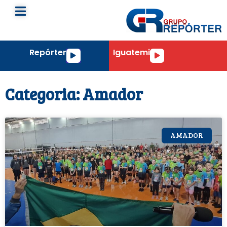
Repórter
Iguatemi
Tocador
Tocador
de
de
áudio
áudio
Categoria: Amador
AMADOR