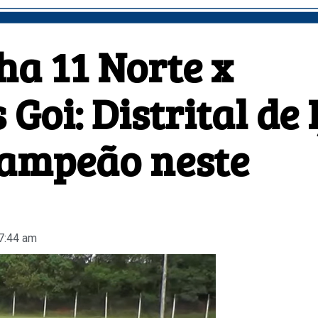
a 11 Norte x
Goi: Distrital de I
campeão neste
7:44 am