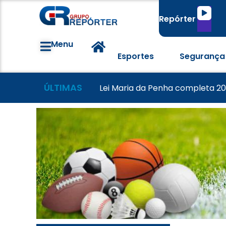
Tocado
Repórter
de
áudio
Menu
Esportes
Segurança
ÚLTIMAS
Famílias brasileiras perderam 
Morador tem casa destruída a
Lei Maria da Penha completa 20