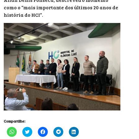
como o “mais importante dos últimos 20 anos de
história do HCI”.
Compartilhe:
Clique
Clique
Clique
Clique
Clique
para
para
para
para
para
compartilhar
compartilhar
compartilhar
compartilhar
compartilhar