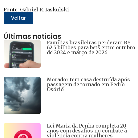
no
no
no
no
no
WhatsApp(abre
Twitter(abre
Facebook(abre
Telegram(abre
LinkedIn(abre
Fonte: Gabriel R. Jaskulski
em
em
em
em
em
nova
nova
nova
nova
nova
Voltar
janela)
janela)
janela)
janela)
janela)
Últimas notícias
Famílias brasileiras perderam R$
62,5 bilhões para bets entre outubro
de 2024 e março de 2026
Morador tem casa destruída após
passagem de tornado em Pedro
Osório
Lei Maria da Penha completa 20
anos com desafios no combate à
violência contra mulheres