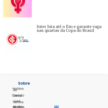
Inter luta até o fim e garante vaga
nas quartas da Copa do Brasil
Sobre
História
Av.
Contato
David
José
Termos
Martins,
de Uso