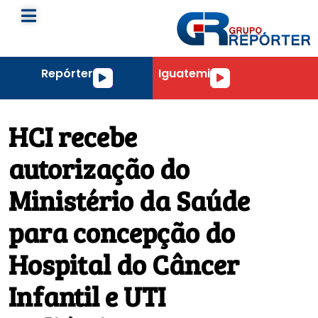
Repórter
Iguatemi
Tocador
Tocador
de
de
áudio
áudio
HCI recebe
autorização do
Ministério da Saúde
para concepção do
Hospital do Câncer
Infantil e UTI