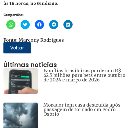
às 16 horas, no Ginásião.
Compartilhe:
Clique
Clique
Clique
Clique
Clique
para
para
para
para
para
compartilhar
compartilhar
compartilhar
compartilhar
compartilhar
no
no
no
no
no
WhatsApp(abre
Twitter(abre
Facebook(abre
Telegram(abre
LinkedIn(abre
Fonte: Marcony Rodrigues
em
em
em
em
em
nova
nova
nova
nova
nova
Voltar
janela)
janela)
janela)
janela)
janela)
Últimas notícias
Famílias brasileiras perderam R$
62,5 bilhões para bets entre outubro
de 2024 e março de 2026
Morador tem casa destruída após
passagem de tornado em Pedro
Osório