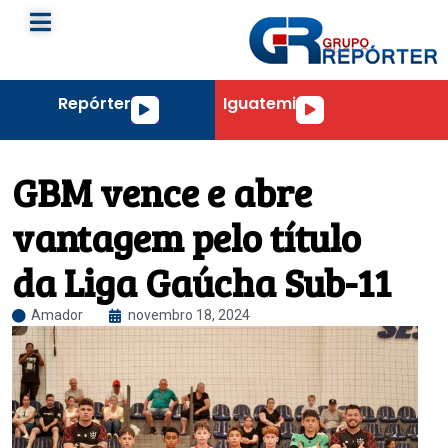
Repórter
Iguatemi
Tocador
Tocador
de
de
áudio
áudio
GBM vence e abre
vantagem pelo título
da Liga Gaúcha Sub-11
Amador
novembro 18, 2024