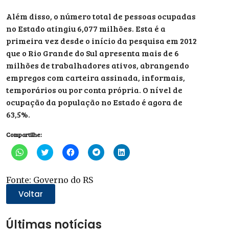
Além disso, o número total de pessoas ocupadas
no Estado atingiu 6,077 milhões. Esta é a
primeira vez desde o início da pesquisa em 2012
que o Rio Grande do Sul apresenta mais de 6
milhões de trabalhadores ativos, abrangendo
empregos com carteira assinada, informais,
temporários ou por conta própria. O nível de
ocupação da população no Estado é agora de
63,5%.
Compartilhe:
Clique
Clique
Clique
Clique
Clique
para
para
para
para
para
compartilhar
compartilhar
compartilhar
compartilhar
compartilhar
no
no
no
no
no
WhatsApp(abre
Twitter(abre
Facebook(abre
Telegram(abre
LinkedIn(abre
Fonte: Governo do RS
em
em
em
em
em
nova
nova
nova
nova
nova
Voltar
janela)
janela)
janela)
janela)
janela)
Últimas notícias