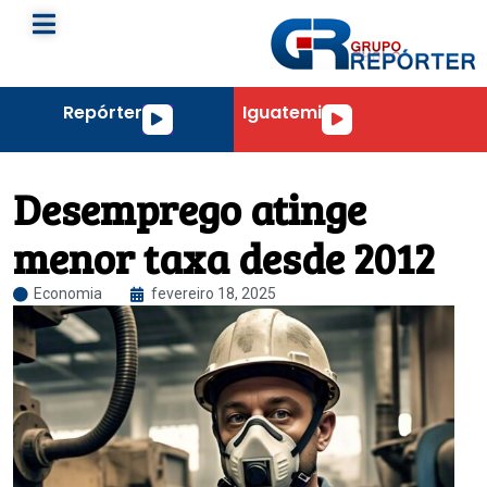
Repórter
Iguatemi
Tocador
Tocador
de
de
áudio
áudio
Desemprego atinge
menor taxa desde 2012
Economia
fevereiro 18, 2025