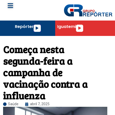
Repórter
Iguatemi
Tocador
Tocador
de
de
áudio
áudio
Começa nesta
segunda-feira a
campanha de
vacinação contra a
influenza
Saúde
abril 7, 2025