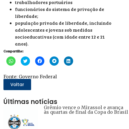
trabalhadores portuários
funcionários do sistema de privação de
liberdade;
população privada de liberdade, incluindo
adolescentes e jovens sob medidas
socioeducativas (com idade entre 12 e 21
anos).
Compartilhe:
Clique
Clique
Clique
Clique
Clique
para
para
para
para
para
compartilhar
compartilhar
compartilhar
compartilhar
compartilhar
no
no
no
no
no
WhatsApp(abre
Twitter(abre
Facebook(abre
Telegram(abre
LinkedIn(abre
Fonte: Governo Federal
em
em
em
em
em
nova
nova
nova
nova
nova
Voltar
janela)
janela)
janela)
janela)
janela)
Últimas notícias
Grêmio vence o Mirassol e avança
às quartas de final da Copa do Brasil