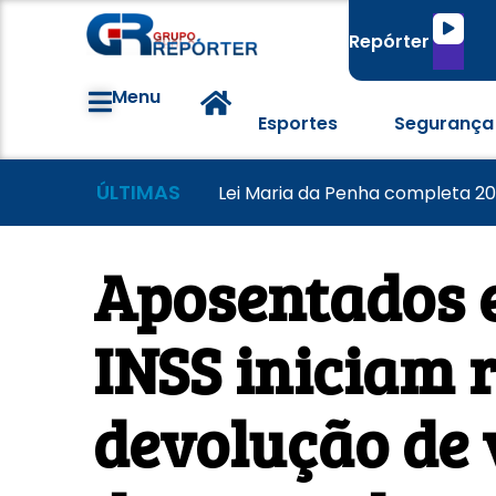
Tocado
Repórter
de
áudio
Menu
Esportes
Segurança
ÚLTIMAS
Famílias brasileiras perderam 
Morador tem casa destruída a
Lei Maria da Penha completa 20
Aposentados e
INSS iniciam 
devolução de 