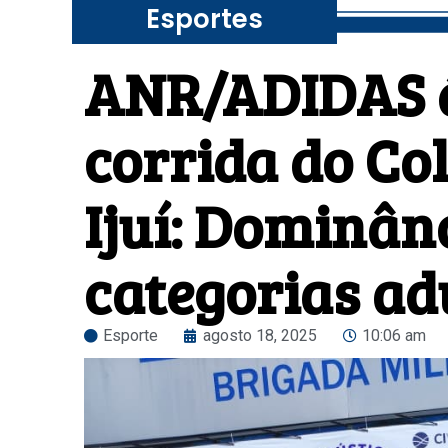
Esportes
ANR/ADIDAS é
corrida do Co
Ijuí: Dominânc
categorias adu
Esporte
agosto 18, 2025
10:06 am