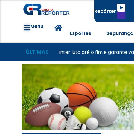
Tocado
Repórter
de
áudio
Menu
Esportes
Segurança
ÚLTIMAS
Morador tem casa destruída a
Lei Maria da Penha completa 20
Inter luta até o fim e garante v