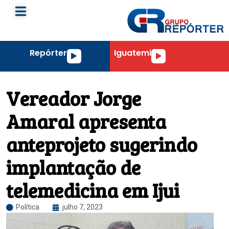
Repórter
Iguatemi
Tocador
Tocador
de
de
áudio
áudio
Vereador Jorge
Amaral apresenta
anteprojeto sugerindo
implantação de
telemedicina em Ijui
Política
julho 7, 2023