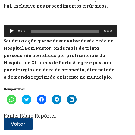
ljuí, inclusive nos procedimentos cirúrgicos.
Tocador
00:00
00:00
de
Saudou a ação que se desenvolve desde cedo no
áudio
Hospital Bom Pastor, onde mais de trinta
pessoas são atendidas por profissionais do
Hospital de Clinicas de Porto Alegre e passam
por cirurgias na área de ortopedia, diminuindo
a demanda reprimida existente no município.
Compartilhe:
Clique
Clique
Clique
Clique
Clique
para
para
para
para
para
compartilhar
compartilhar
compartilhar
compartilhar
compartilhar
no
no
no
no
no
WhatsApp(abre
Twitter(abre
Facebook(abre
Telegram(abre
LinkedIn(abre
Fonte: Rádio Repórter
em
em
em
em
em
nova
nova
nova
nova
nova
Voltar
janela)
janela)
janela)
janela)
janela)