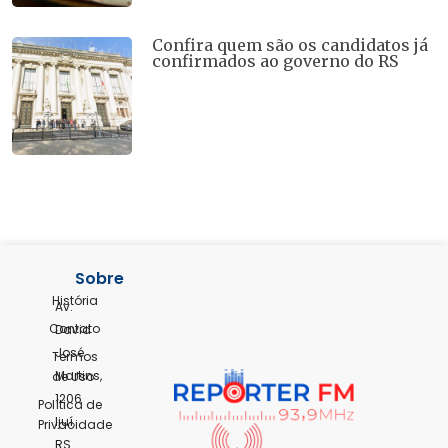
Confira quem são os candidatos já
confirmados ao governo do RS
Sobre
História
Av.
Contato
David
José
Termos
Martins,
de Uso
1206
Política de
Ijuí,
Privacidade
RS