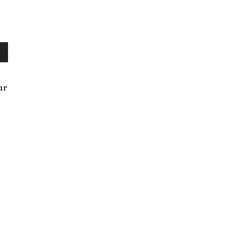
ar
ar
r
.