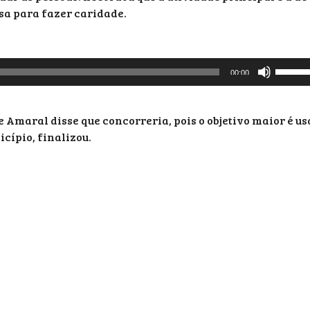
sa para fazer caridade.
Use
00:00
as
setas
para
Amaral disse que concorreria, pois o objetivo maior é us
cima
cípio, finalizou.
ou
para
baixo
para
aument
ou
diminui
o
volume