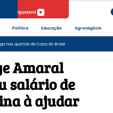
r
Tocador
Iguatemi
de
áudio
Política
Educação
Agronegócio
pós passagem de tornado em Pedro Osório
 anos com desafios no combate à violência contra mulh
aga nas quartas da Copa do Brasil
ge Amaral
u salário de
ina à ajudar