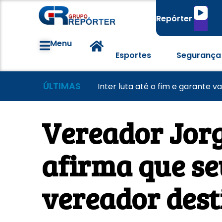
Tocado
Repórter
de
áudio
Menu
Esportes
Segurança
ÚLTIMAS
Morador tem casa destruída a
Lei Maria da Penha completa 20
Inter luta até o fim e garante v
Vereador Jor
afirma que se
vereador dest