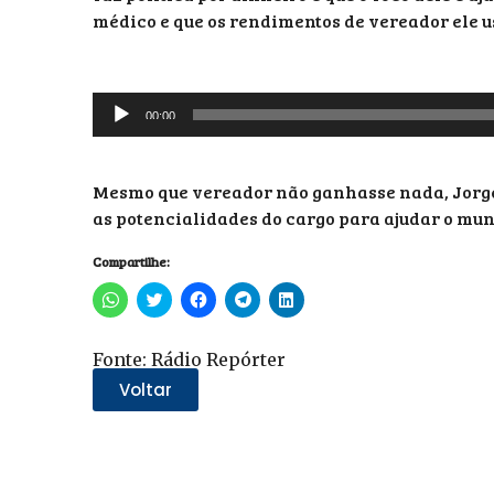
médico e que os rendimentos de vereador ele u
Tocador
00:00
de
áudio
Mesmo que vereador não ganhasse nada, Jorge 
as potencialidades do cargo para ajudar o muni
Compartilhe:
Clique
Clique
Clique
Clique
Clique
para
para
para
para
para
compartilhar
compartilhar
compartilhar
compartilhar
compartilhar
no
no
no
no
no
WhatsApp(abre
Twitter(abre
Facebook(abre
Telegram(abre
LinkedIn(abre
Fonte: Rádio Repórter
em
em
em
em
em
nova
nova
nova
nova
nova
Voltar
janela)
janela)
janela)
janela)
janela)