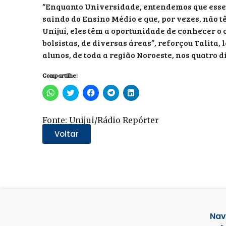
“Enquanto Universidade, entendemos que esse 
saindo do Ensino Médio e que, por vezes, não t
Unijuí, eles têm a oportunidade de conhecer o
bolsistas, de diversas áreas”, reforçou Talita,
alunos, de toda a região Noroeste, nos quatro d
Compartilhe:
Clique
Clique
Clique
Clique
Clique
para
para
para
para
para
compartilhar
compartilhar
compartilhar
compartilhar
compartilhar
no
no
no
no
no
WhatsApp(abre
Twitter(abre
Facebook(abre
Telegram(abre
LinkedIn(abre
Fonte: Unijui/Rádio Repórter
em
em
em
em
em
nova
nova
nova
nova
nova
Voltar
janela)
janela)
janela)
janela)
janela)
Nav