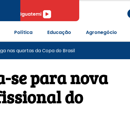
r
Tocador
Iguatemi
de
áudio
Política
Educação
Agronegócio
pós passagem de tornado em Pedro Osório
 anos com desafios no combate à violência contra mulh
aga nas quartas da Copa do Brasil
a-se para nova
issional do