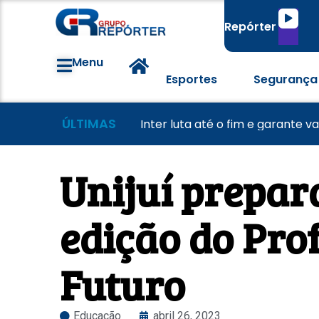
Tocado
Repórter
de
áudio
Menu
Esportes
Segurança
ÚLTIMAS
Morador tem casa destruída a
Lei Maria da Penha completa 20
Inter luta até o fim e garante v
Unijuí prepar
edição do Prof
Futuro
Educação
abril 26, 2023