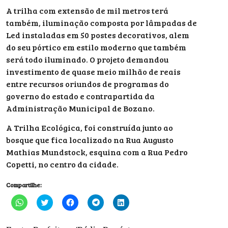
A trilha com extensão de mil metros terá
também, iluminação composta por lâmpadas de
Led instaladas em 50 postes decorativos, alem
do seu pórtico em estilo moderno que também
será todo iluminado. O projeto demandou
investimento de quase meio milhão de reais
entre recursos oriundos de programas do
governo do estado e contrapartida da
Administração Municipal de Bozano.
A Trilha Ecológica, foi construída junto ao
bosque que fica localizado na Rua Augusto
Mathias Mundstock, esquina com a Rua Pedro
Copetti, no centro da cidade.
Compartilhe:
Clique
Clique
Clique
Clique
Clique
para
para
para
para
para
compartilhar
compartilhar
compartilhar
compartilhar
compartilhar
no
no
no
no
no
WhatsApp(abre
Twitter(abre
Facebook(abre
Telegram(abre
LinkedIn(abre