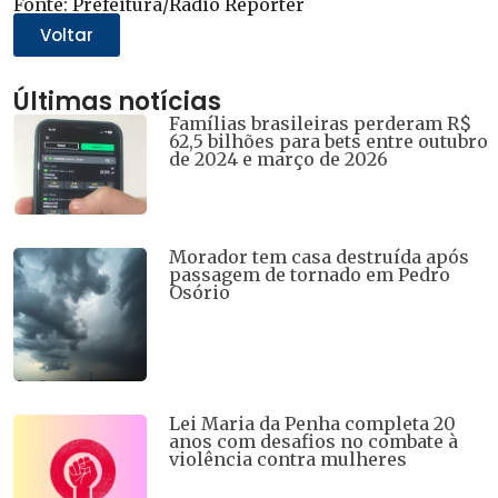
Fonte: Prefeitura/Rádio Repórter
em
em
em
em
em
nova
nova
nova
nova
nova
Voltar
janela)
janela)
janela)
janela)
janela)
Últimas notícias
Famílias brasileiras perderam R$
62,5 bilhões para bets entre outubro
de 2024 e março de 2026
Morador tem casa destruída após
passagem de tornado em Pedro
Osório
Lei Maria da Penha completa 20
anos com desafios no combate à
violência contra mulheres