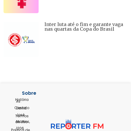
Inter luta até o fim e garante vaga
nas quartas da Copa do Brasil
Sobre
História
Av.
Contato
David
José
Termos
Martins,
de Uso
1206
Política de