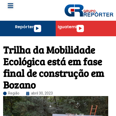
Repórter
Iguatemi
Tocador
Tocador
de
de
áudio
áudio
Trilha da Mobilidade
Ecológica está em fase
final de construção em
Bozano
Região
abril 30, 2023