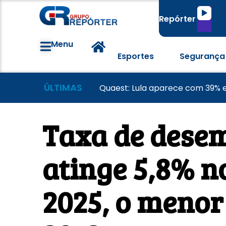
Tocado
Repórter
de
áudio
Menu
Esportes
Segurança
ÚLTIMAS
Grêmio recebe Mirassol em busc
Convenções partidárias termin
Quaest: Lula aparece com 39% e
Taxa de desem
atinge 5,8% no
2025, o menor