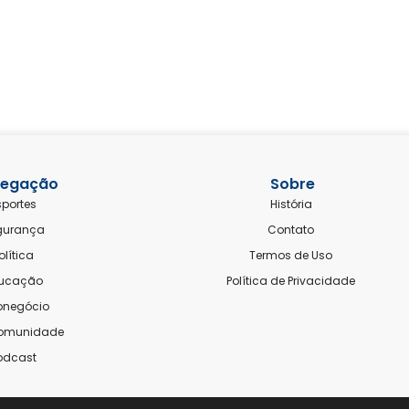
egação
Sobre
sportes
História
gurança
Contato
olítica
Termos de Uso
ucação
Política de Privacidade
onegócio
comunidade
odcast