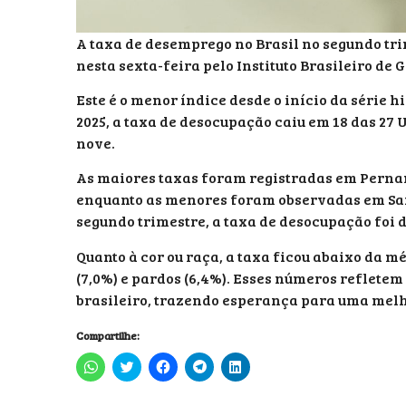
A taxa de desemprego no Brasil no segundo tr
nesta sexta-feira pelo Instituto Brasileiro de G
Este é o menor índice desde o início da série 
2025, a taxa de desocupação caiu em 18 das 2
nove.
As maiores taxas foram registradas em Pernambu
enquanto as menores foram observadas em Santa
segundo trimestre, a taxa de desocupação foi 
Quanto à cor ou raça, a taxa ficou abaixo da m
(7,0%) e pardos (6,4%). Esses números reflete
brasileiro, trazendo esperança para uma melh
Compartilhe:
Clique
Clique
Clique
Clique
Clique
para
para
para
para
para
compartilhar
compartilhar
compartilhar
compartilhar
compartilhar
no
no
no
no
no