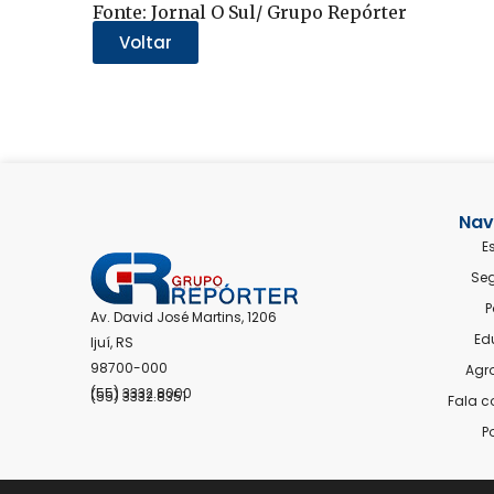
WhatsApp(abre
Twitter(abre
Facebook(abre
Telegram(abre
LinkedIn(abre
Fonte: Jornal O Sul/ Grupo Repórter
em
em
em
em
em
nova
nova
nova
nova
nova
Voltar
janela)
janela)
janela)
janela)
janela)
Nav
E
Se
P
Av. David José Martins, 1206
Ed
Ijuí, RS
98700-000
Agr
(55) 3332.8000
(55) 3332.8351
Fala 
P