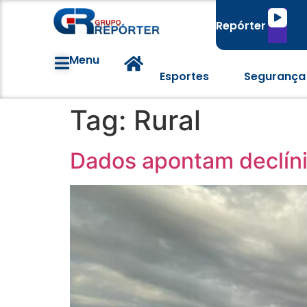
Tocado
Repórter
de
áudio
Menu
Esportes
Segurança
Tag:
Rural
Dados apontam declíni