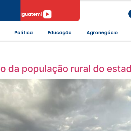
r
Tocador
Iguatemi
de
áudio
Política
Educação
Agronegócio
o da população rural do esta