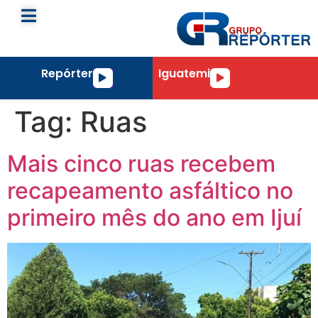
Repórter
Iguatemi
Tocador
Tocador
de
de
áudio
áudio
Tag:
Ruas
Mais cinco ruas recebem
recapeamento asfáltico no
primeiro mês do ano em Ijuí