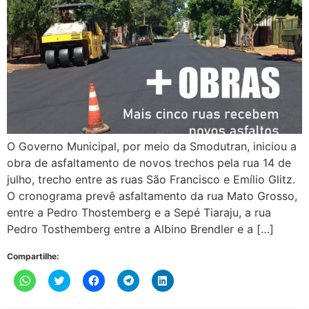
O Governo Municipal, por meio da Smodutran, iniciou a
obra de asfaltamento de novos trechos pela rua 14 de
julho, trecho entre as ruas São Francisco e Emílio Glitz.
O cronograma prevê asfaltamento da rua Mato Grosso,
entre a Pedro Thostemberg e a Sepé Tiaraju, a rua
Pedro Tosthemberg entre a Albino Brendler e a […]
Compartilhe:
Clique
Clique
Clique
Clique
Clique
para
para
para
para
para
compartilhar
compartilhar
compartilhar
compartilhar
compartilhar
no
no
no
no
no