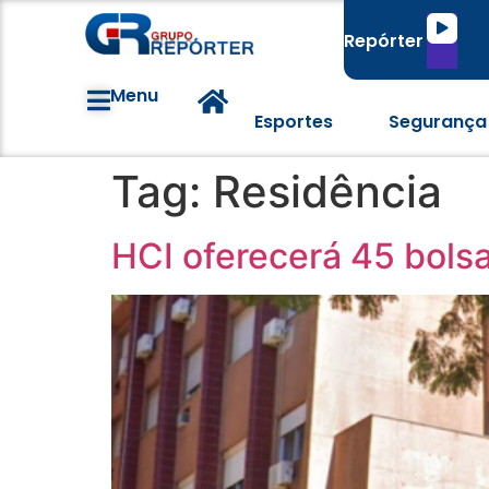
Tocado
Repórter
de
áudio
Menu
Esportes
Segurança
Tag:
Residência
HCI oferecerá 45 bolsa