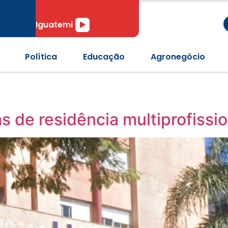
r
Tocador
Iguatemi
de
áudio
Política
Educação
Agronegócio
s de residência multiprofissi