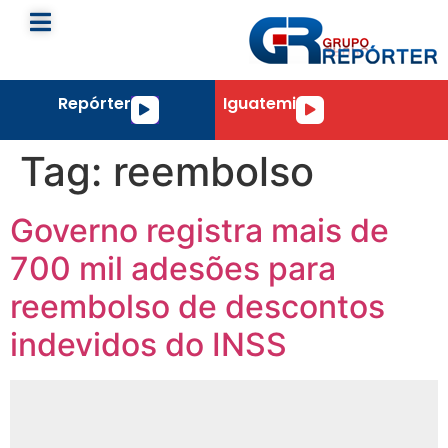
Repórter
Iguatemi
Tocador
Tocador
de
de
áudio
áudio
Tag:
reembolso
Governo registra mais de
700 mil adesões para
reembolso de descontos
indevidos do INSS