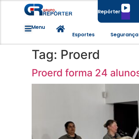
Tocado
Repórter
de
áudio
Menu
Esportes
Segurança
Tag:
Proerd
Proerd forma 24 alun