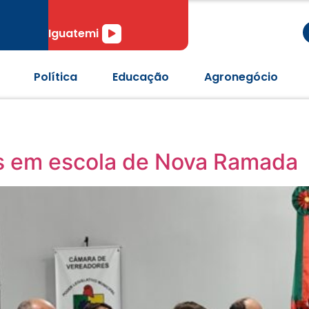
r
Tocador
Iguatemi
de
áudio
Política
Educação
Agronegócio
os em escola de Nova Ramada