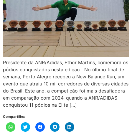
Presidente da ANR/Adidas, Ethor Martins, comemora os
pódios conquistados nesta edição No último final de
semana, Porto Alegre recebeu a New Balance Run, um
evento que atraiu 10 mil corredores de diversas cidades
do Brasil. Este ano, a competição foi mais desafiadora
em comparação com 2024, quando a ANR/ADIDAS
conquistou 11 pódios na Elite […]
Compartilhe:
Clique
Clique
Clique
Clique
Clique
para
para
para
para
para