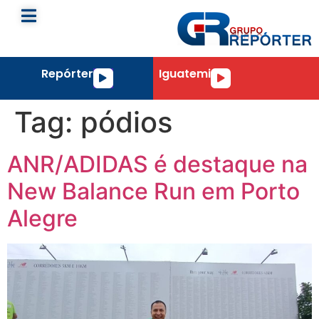
Repórter
Iguatemi
Tocador
Tocador
de
de
áudio
áudio
Tag:
pódios
ANR/ADIDAS é destaque na
New Balance Run em Porto
Alegre