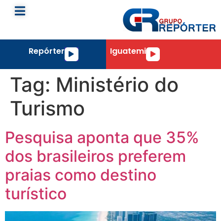
Repórter
Iguatemi
Tocador
Tocador
de
de
áudio
áudio
Tag:
Ministério do
Turismo
Pesquisa aponta que 35%
dos brasileiros preferem
praias como destino
turístico