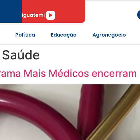
r
Tocador
Iguatemi
de
áudio
Política
Educação
Agronegócio
a Saúde
grama Mais Médicos encerram 