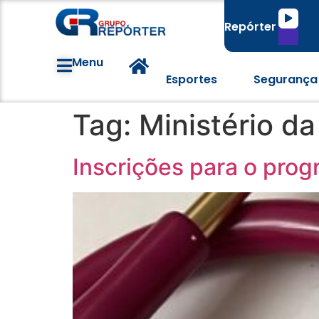
Tocado
Repórter
de
áudio
Menu
Esportes
Segurança
Tag:
Ministério d
Inscrições para o pro