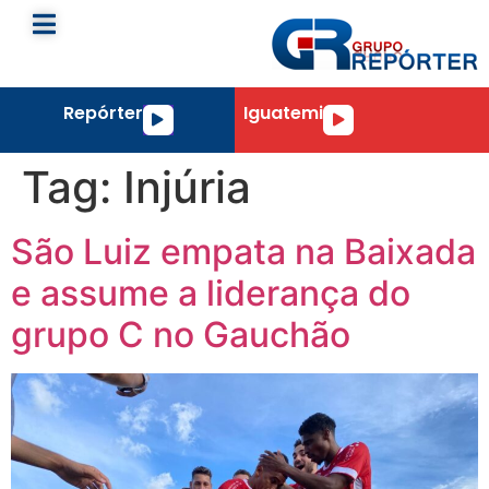
Repórter
Iguatemi
Tocador
Tocador
de
de
áudio
áudio
Tag:
Injúria
São Luiz empata na Baixada
e assume a liderança do
grupo C no Gauchão