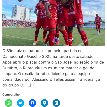
O São Luiz empatou sua primeira partida no
Campeonato Gaúcho 2025 na tarde deste sábado.
Após abrir o placar contra o São José, no estádio 19 de
Outubro, o Rubro viu um ex-atleta marcar o gol de
empate. O resultado foi suficiente para a equipe
comandada por Alessandro Telles assumir a liderança
do grupo C. […]
Compartilhe:
Clique
Clique
Clique
Clique
Clique
para
para
para
para
para