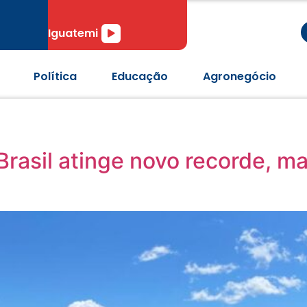
r
Tocador
Iguatemi
de
áudio
Política
Educação
Agronegócio
rasil atinge novo recorde, m