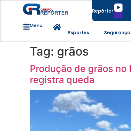
Tocado
Repórter
de
áudio
Menu
Esportes
Segurança
Tag:
grãos
Produção de grãos no B
registra queda