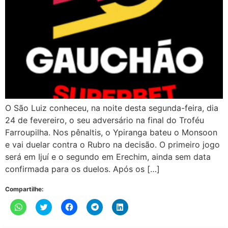
O São Luiz conheceu, na noite desta segunda-feira, dia
24 de fevereiro, o seu adversário na final do Troféu
Farroupilha. Nos pênaltis, o Ypiranga bateu o Monsoon
e vai duelar contra o Rubro na decisão. O primeiro jogo
será em Ijuí e o segundo em Erechim, ainda sem data
confirmada para os duelos. Após os […]
Compartilhe:
Clique
Clique
Clique
Clique
Clique
para
para
para
para
para
compartilhar
compartilhar
compartilhar
compartilhar
compartilhar
no
no
no
no
no