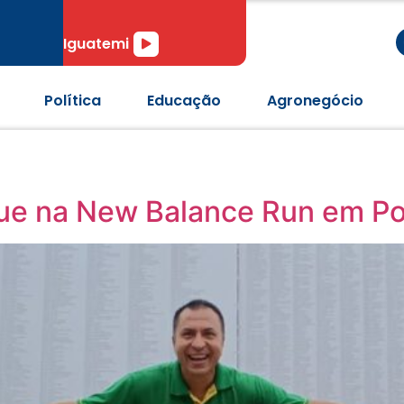
r
Tocador
Iguatemi
de
áudio
Política
Educação
Agronegócio
e na New Balance Run em Po