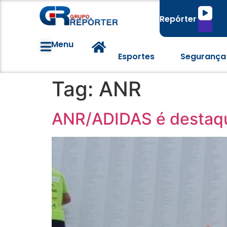
Tocado
Repórter
de
áudio
Menu
Esportes
Segurança
Tag:
ANR
ANR/ADIDAS é destaqu