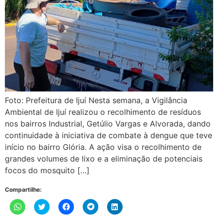
Foto: Prefeitura de Ijuí Nesta semana, a Vigilância
Ambiental de Ijuí realizou o recolhimento de resíduos
nos bairros Industrial, Getúlio Vargas e Alvorada, dando
continuidade à iniciativa de combate à dengue que teve
início no bairro Glória. A ação visa o recolhimento de
grandes volumes de lixo e a eliminação de potenciais
focos do mosquito […]
Compartilhe:
Clique
Clique
Clique
Clique
Clique
para
para
para
para
para