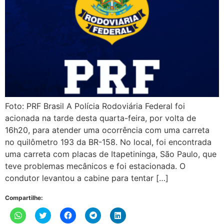
Foto: PRF Brasil A Polícia Rodoviária Federal foi
acionada na tarde desta quarta-feira, por volta de
16h20, para atender uma ocorrência com uma carreta
no quilômetro 193 da BR-158. No local, foi encontrada
uma carreta com placas de Itapetininga, São Paulo, que
teve problemas mecânicos e foi estacionada. O
condutor levantou a cabine para tentar […]
Compartilhe:
Clique
Clique
Clique
Clique
Clique
para
para
para
para
para