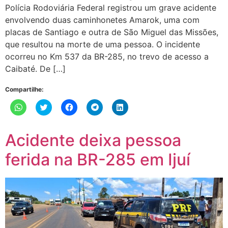
Polícia Rodoviária Federal registrou um grave acidente
envolvendo duas caminhonetes Amarok, uma com
placas de Santiago e outra de São Miguel das Missões,
que resultou na morte de uma pessoa. O incidente
ocorreu no Km 537 da BR-285, no trevo de acesso a
Caibaté. De […]
Compartilhe:
Clique
Clique
Clique
Clique
Clique
para
para
para
para
para
compartilhar
compartilhar
compartilhar
compartilhar
compartilhar
no
no
no
no
no
WhatsApp(abre
Twitter(abre
Facebook(abre
Telegram(abre
LinkedIn(abre
Acidente deixa pessoa
em
em
em
em
em
nova
nova
nova
nova
nova
janela)
janela)
janela)
janela)
janela)
ferida na BR-285 em Ijuí