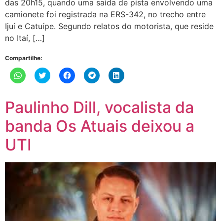
das 20h15, quando uma saída de pista envolvendo uma
camionete foi registrada na ERS-342, no trecho entre
Ijuí e Catuípe. Segundo relatos do motorista, que reside
no Itaí, […]
Compartilhe:
Clique
Clique
Clique
Clique
Clique
para
para
para
para
para
compartilhar
compartilhar
compartilhar
compartilhar
compartilhar
no
no
no
no
no
WhatsApp(abre
Twitter(abre
Facebook(abre
Telegram(abre
LinkedIn(abre
Paulinho Dill, vocalista da
em
em
em
em
em
nova
nova
nova
nova
nova
janela)
janela)
janela)
janela)
janela)
banda Os Atuais deixou a
UTI