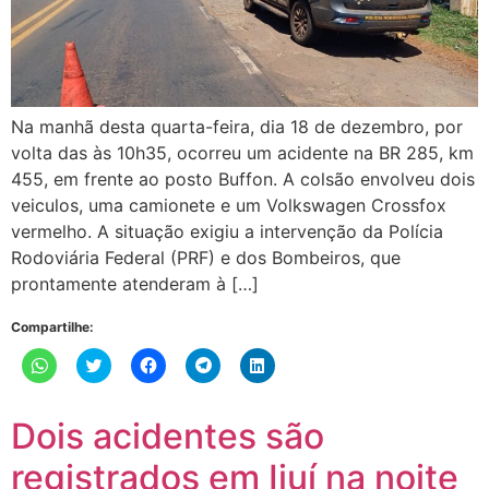
Na manhã desta quarta-feira, dia 18 de dezembro, por
volta das às 10h35, ocorreu um acidente na BR 285, km
455, em frente ao posto Buffon. A colsão envolveu dois
veiculos, uma camionete e um Volkswagen Crossfox
vermelho. A situação exigiu a intervenção da Polícia
Rodoviária Federal (PRF) e dos Bombeiros, que
prontamente atenderam à […]
Compartilhe:
Clique
Clique
Clique
Clique
Clique
para
para
para
para
para
compartilhar
compartilhar
compartilhar
compartilhar
compartilhar
no
no
no
no
no
WhatsApp(abre
Twitter(abre
Facebook(abre
Telegram(abre
LinkedIn(abre
Dois acidentes são
em
em
em
em
em
nova
nova
nova
nova
nova
janela)
janela)
janela)
janela)
janela)
registrados em Ijuí na noite