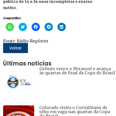
público de 14 a 24 anos incompletos e ensino
médio.
Compartilhe:
Clique
Clique
Clique
Clique
Clique
para
para
para
para
para
compartilhar
compartilhar
compartilhar
compartilhar
compartilhar
no
no
no
no
no
WhatsApp(abre
Twitter(abre
Facebook(abre
Telegram(abre
LinkedIn(abre
Fonte: Rádio Repórter
em
em
em
em
em
nova
nova
nova
nova
nova
Voltar
janela)
janela)
janela)
janela)
janela)
Últimas notícias
Grêmio vence o Mirassol e avança
às quartas de final da Copa do Brasil
Colorado visita o Corinthians de
olho em vaga nas quartas da Copa
do Brasil