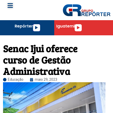
Repórter
Iguatemi
Tocador
Tocador
de
de
áudio
áudio
Senac Ijui oferece
curso de Gestão
Administrativa
Educação
maio 29, 2023