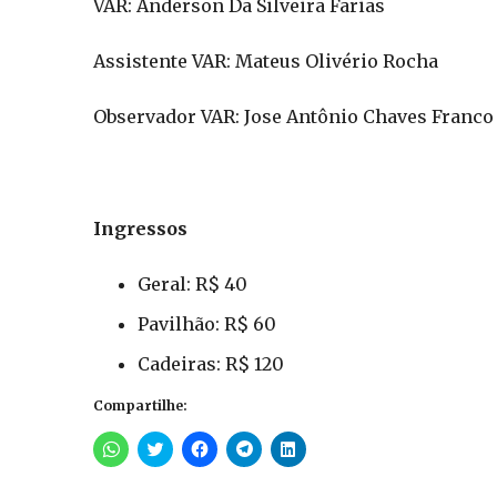
VAR: Anderson Da Silveira Farias
Assistente VAR: Mateus Olivério Rocha
Observador VAR: Jose Antônio Chaves Franco
Ingressos
Geral: R$ 40
Pavilhão: R$ 60
Cadeiras: R$ 120
Compartilhe:
Clique
Clique
Clique
Clique
Clique
para
para
para
para
para
compartilhar
compartilhar
compartilhar
compartilhar
compartilhar
no
no
no
no
no