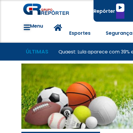
Tocado
Repórter
de
áudio
Menu
Esportes
Segurança
ÚLTIMAS
Grêmio recebe Mirassol em busc
Convenções partidárias termin
Quaest: Lula aparece com 39% e