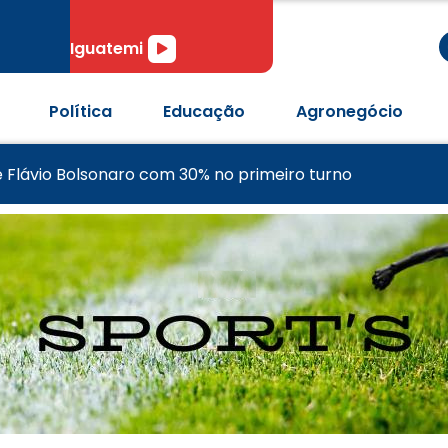
r
Tocador
Iguatemi
de
áudio
Política
Educação
Agronegócio
a de classificação as quartas da Copa do Brasil
am e eleições entram em nova etapa
 Flávio Bolsonaro com 30% no primeiro turno