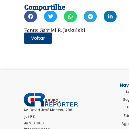
WhatsApp(abre
Twitter(abre
Facebook(abre
Telegram(abre
LinkedIn(abre
Compartilhe
em
em
em
em
em
nova
nova
nova
nova
nova
janela)
janela)
janela)
janela)
janela)
Fonte: Gabriel R. Jaskulski
Voltar
Nav
E
Se
P
Av. David José Martins, 1206
Ed
Ijuí, RS
98700-000
Agr