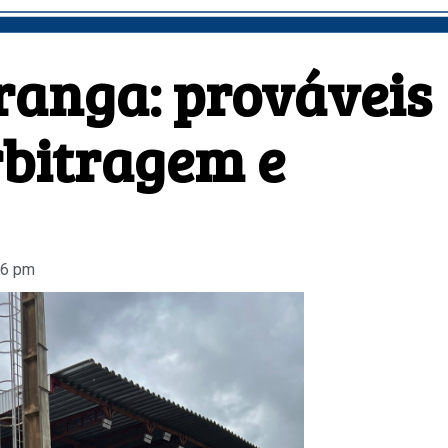
iranga: prováveis
rbitragem e
56 pm