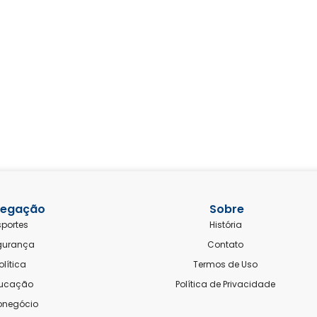
egação
Sobre
sportes
História
gurança
Contato
olítica
Termos de Uso
ucação
Política de Privacidade
onegócio