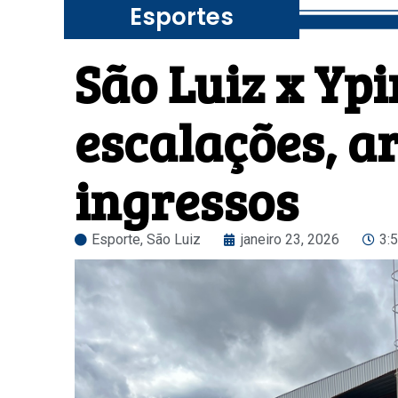
Esportes
São Luiz x Yp
escalações, a
ingressos
Esporte
,
São Luiz
janeiro 23, 2026
3: