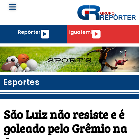
Repórter
Iguatemi
Tocador
Tocador
de
de
áudio
áudio
Esportes
São Luiz não resiste e é
goleado pelo Grêmio na