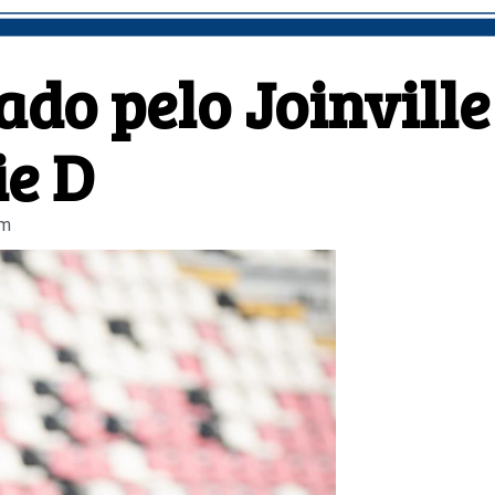
ado pelo Joinville
ie D
pm