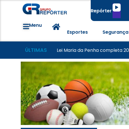
Tocado
Repórter
de
áudio
Menu
Esportes
Segurança
ÚLTIMAS
Famílias brasileiras perderam 
Morador tem casa destruída a
Lei Maria da Penha completa 20