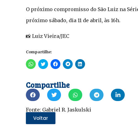
O próximo compromisso do São Luiz na Série 
próximo sábado, dia 11 de abril, às 16h.
📸 Luiz Vieira/JEC
Compartilhe:
Clique
Clique
Clique
Clique
Clique
para
para
para
para
para
compartilhar
compartilhar
compartilhar
compartilhar
compartilhar
no
no
no
no
no
WhatsApp(abre
Twitter(abre
Facebook(abre
Telegram(abre
LinkedIn(abre
Compartilhe
em
em
em
em
em
nova
nova
nova
nova
nova
janela)
janela)
janela)
janela)
janela)
Fonte: Gabriel R. Jaskulski
Voltar